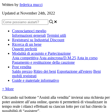
Written by
federica mucci
Updated at November 24th, 2022
Conosciamoci meglio
Informazioni generali
Termini utili
Registrarsi su Industrial Discount
Ricerca di un bene
Oggetti preferiti
Modalità di acquisto e Partecipazione
Asta competitiva
Asta asincrona/D.M.25
Asta in corso
Pagamento e restituzione della cauzione
Post vendita
Saldo prezzo
Ritiro dei beni
Esportazione all'estero
Beni
mobili registrati
Guide e materiale informativo
+ More
Cliccando sul bottone “Assisti alla vendita” invierai una richiesta per
poter assistere all’asta online, questo ti permetterà di visualizzare in
tempo reale i rilanci effettuati su ciascun lotto per cui hai chiesto la
possibilità di “assistere”.