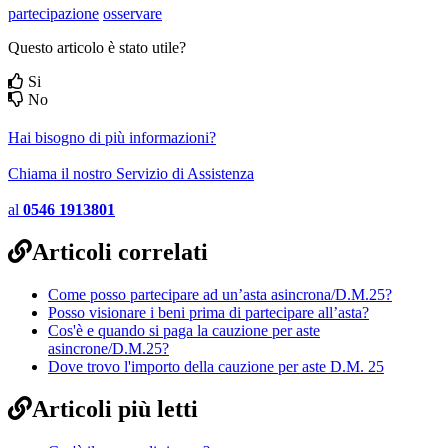
partecipazione
osservare
Questo articolo è stato utile?
Si
No
Hai bisogno di più informazioni?
Chiama il nostro Servizio di Assistenza
al
0546 1913801
Articoli correlati
Come posso partecipare ad un’asta asincrona/D.M.25?
Posso visionare i beni prima di partecipare all’asta?
Cos'è e quando si paga la cauzione per aste
asincrone/D.M.25?
Dove trovo l'importo della cauzione per aste D.M. 25
Articoli più letti