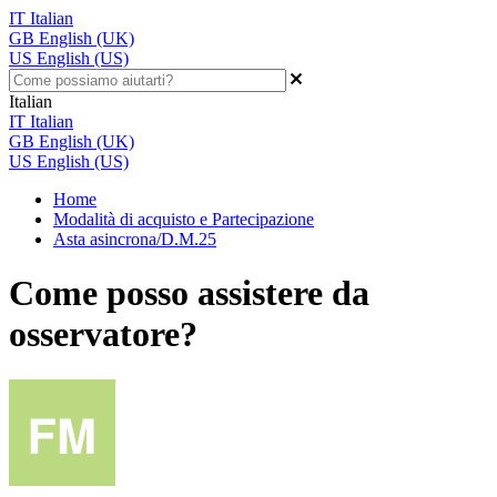
IT
Italian
GB
English (UK)
US
English (US)
Italian
IT
Italian
GB
English (UK)
US
English (US)
Home
Modalità di acquisto e Partecipazione
Asta asincrona/D.M.25
Come posso assistere da
osservatore?