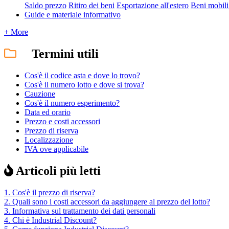
Saldo prezzo
Ritiro dei beni
Esportazione all'estero
Beni mobili 
Guide e materiale informativo
+ More
Termini utili
Cos'è il codice asta e dove lo trovo?
Cos'è il numero lotto e dove si trova?
Cauzione
Cos'è il numero esperimento?
Data ed orario
Prezzo e costi accessori
Prezzo di riserva
Localizzazione
IVA ove applicabile
Articoli più letti
1.
Cos'è il prezzo di riserva?
2.
Quali sono i costi accessori da aggiungere al prezzo del lotto?
3.
Informativa sul trattamento dei dati personali
4.
Chi è Industrial Discount?