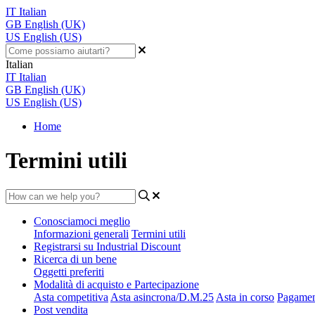
IT
Italian
GB
English (UK)
US
English (US)
Italian
IT
Italian
GB
English (UK)
US
English (US)
Home
Termini utili
Conosciamoci meglio
Informazioni generali
Termini utili
Registrarsi su Industrial Discount
Ricerca di un bene
Oggetti preferiti
Modalità di acquisto e Partecipazione
Asta competitiva
Asta asincrona/D.M.25
Asta in corso
Pagament
Post vendita