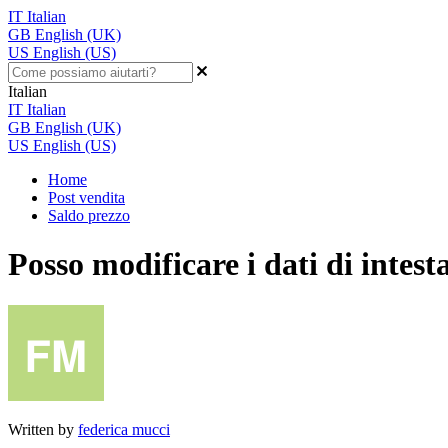
IT
Italian
GB
English (UK)
US
English (US)
Italian
IT
Italian
GB
English (UK)
US
English (US)
Home
Post vendita
Saldo prezzo
Posso modificare i dati di intest
Written by
federica mucci