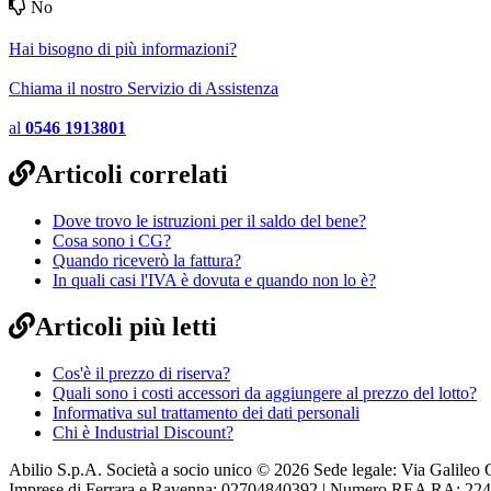
No
Hai bisogno di più informazioni?
Chiama il nostro Servizio di Assistenza
al
0546 1913801
Articoli correlati
Dove trovo le istruzioni per il saldo del bene?
Cosa sono i CG?
Quando riceverò la fattura?
In quali casi l'IVA è dovuta e quando non lo è?
Articoli più letti
Cos'è il prezzo di riserva?
Quali sono i costi accessori da aggiungere al prezzo del lotto?
Informativa sul trattamento dei dati personali
Chi è Industrial Discount?
Abilio S.p.A. Società a socio unico © 2026 Sede legale: Via Galileo G
Imprese di Ferrara e Ravenna: 02704840392 | Numero REA RA: 224830 |S