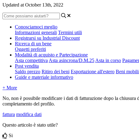
Updated at October 13th, 2022
Conosciamoci meglio
Informazioni generali
Termini utili
Registrarsi su Industrial Discount
Ricerca di un bene
Oggetti preferiti
Modalità di acquisto e Partecipazione
Asta competitiva
Asta asincrona/D.M.25
Asta in corso
Pagament
Post vendita
Saldo prezzo
Ritiro dei beni
Esportazione all'estero
Beni mobili 
Guide e materiale informativo
+ More
No, non è possibile modificare i dati di fatturazione dopo la chiusura de
completamento del profilo.
fattura
modifica dati
Questo articolo è stato utile?
Si