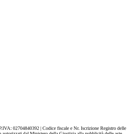
 P.IVA: 02704840392 | Codice fiscale e Nr. Iscrizione Registro delle
rizzati dal Ministero della Giustizia alla pubblicità delle aste