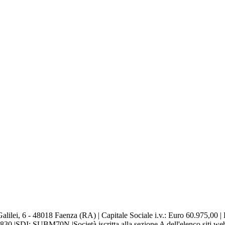
alilei, 6 - 48018 Faenza (RA) | Capitale Sociale i.v.: Euro 60.975,00 |
DI: SUBM70N |Società iscritta alla sezione A dell'elenco siti web auto