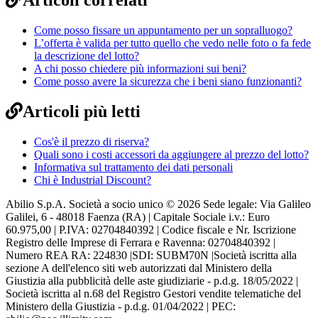
Come posso fissare un appuntamento per un sopralluogo?
L’offerta è valida per tutto quello che vedo nelle foto o fa fede
la descrizione del lotto?
A chi posso chiedere più informazioni sui beni?
Come posso avere la sicurezza che i beni siano funzionanti?
Articoli più letti
Cos'è il prezzo di riserva?
Quali sono i costi accessori da aggiungere al prezzo del lotto?
Informativa sul trattamento dei dati personali
Chi è Industrial Discount?
Abilio S.p.A. Società a socio unico © 2026 Sede legale: Via Galileo
Galilei, 6 - 48018 Faenza (RA) | Capitale Sociale i.v.: Euro
60.975,00 | P.IVA: 02704840392 | Codice fiscale e Nr. Iscrizione
Registro delle Imprese di Ferrara e Ravenna: 02704840392 |
Numero REA RA: 224830 |SDI: SUBM70N |Società iscritta alla
sezione A dell'elenco siti web autorizzati dal Ministero della
Giustizia alla pubblicità delle aste giudiziarie - p.d.g. 18/05/2022 |
Società iscritta al n.68 del Registro Gestori vendite telematiche del
Ministero della Giustizia - p.d.g. 01/04/2022 | PEC: