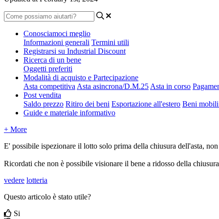
Conosciamoci meglio
Informazioni generali
Termini utili
Registrarsi su Industrial Discount
Ricerca di un bene
Oggetti preferiti
Modalità di acquisto e Partecipazione
Asta competitiva
Asta asincrona/D.M.25
Asta in corso
Pagament
Post vendita
Saldo prezzo
Ritiro dei beni
Esportazione all'estero
Beni mobili 
Guide e materiale informativo
+ More
E' possibile ispezionare il lotto solo prima della chiusura dell'asta, 
Ricordati che non è possibile visionare il bene a ridosso della chiusura
vedere
lotteria
Questo articolo è stato utile?
Si