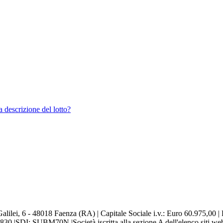
a descrizione del lotto?
alilei, 6 - 48018 Faenza (RA) | Capitale Sociale i.v.: Euro 60.975,00 |
DI: SUBM70N |Società iscritta alla sezione A dell'elenco siti web auto