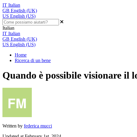
IT
Italian
GB
English (UK)
US
English (US)
Italian
IT
Italian
GB
English (UK)
US
English (US)
Home
Ricerca di un bene
Quando è possibile visionare il l
Written by
federica mucci
Updated at February 1st, 2024