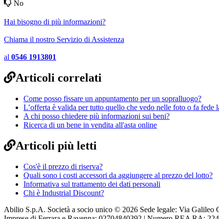
No
Hai bisogno di più informazioni?
Chiama il nostro Servizio di Assistenza
al
0546 1913801
Articoli correlati
Come posso fissare un appuntamento per un sopralluogo?
L’offerta è valida per tutto quello che vedo nelle foto o fa fede l
A chi posso chiedere più informazioni sui beni?
Ricerca di un bene in vendita all'asta online
Articoli più letti
Cos'è il prezzo di riserva?
Quali sono i costi accessori da aggiungere al prezzo del lotto?
Informativa sul trattamento dei dati personali
Chi è Industrial Discount?
Abilio S.p.A. Società a socio unico © 2026 Sede legale: Via Galileo G
Imprese di Ferrara e Ravenna: 02704840392 | Numero REA RA: 224830 |S