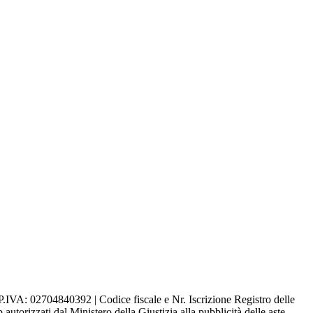
 P.IVA: 02704840392 | Codice fiscale e Nr. Iscrizione Registro delle
rizzati dal Ministero della Giustizia alla pubblicità delle aste